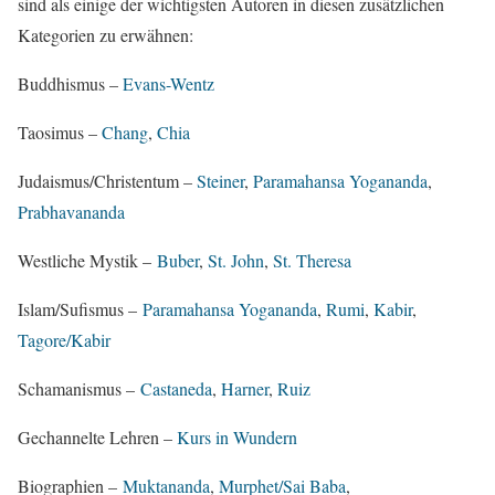
sind als einige der wichtigsten Autoren in diesen zusätzlichen
Kategorien zu erwähnen:
Buddhismus –
Evans-Wentz
Taosimus –
Chang
,
Chia
Judaismus/Christentum –
Steiner
,
Paramahansa Yogananda
,
Prabhavananda
Westliche Mystik –
Buber
,
St. John
,
St. Theresa
Islam/Sufismus –
Paramahansa Yogananda
,
Rumi
,
Kabir
,
Tagore/Kabir
Schamanismus –
Castaneda
,
Harner
,
Ruiz
Gechannelte Lehren –
Kurs in Wundern
Biographien –
Muktananda
,
Murphet/Sai Baba
,