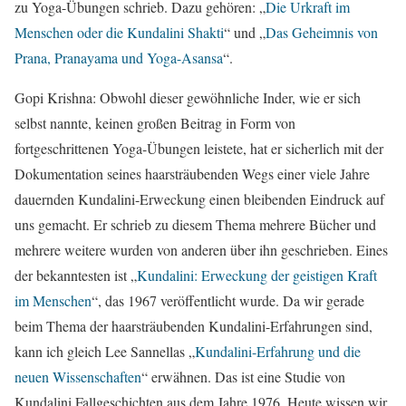
zu Yoga-Übungen schrieb. Dazu gehören: „
Die Urkraft im
Menschen oder die Kundalini Shakti
“ und „
Das Geheimnis von
Prana, Pranayama und Yoga-Asansa
“.
Gopi Krishna: Obwohl dieser gewöhnliche Inder, wie er sich
selbst nannte, keinen großen Beitrag in Form von
fortgeschrittenen Yoga-Übungen leistete, hat er sicherlich mit der
Dokumentation seines haarsträubenden Wegs einer viele Jahre
dauernden Kundalini-Erweckung einen bleibenden Eindruck auf
uns gemacht. Er schrieb zu diesem Thema mehrere Bücher und
mehrere weitere wurden von anderen über ihn geschrieben. Eines
der bekanntesten ist „
Kundalini: Erweckung der geistigen Kraft
im Menschen
“, das 1967 veröffentlicht wurde. Da wir gerade
beim Thema der haarsträubenden Kundalini-Erfahrungen sind,
kann ich gleich Lee Sannellas „
Kundalini-Erfahrung und die
neuen Wissenschaften
“ erwähnen. Das ist eine Studie von
Kundalini Fallgeschichten aus dem Jahre 1976. Heute wissen wir