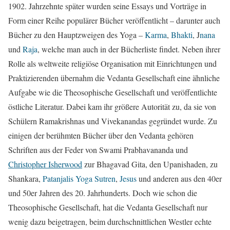
1902. Jahrzehnte später wurden seine Essays und Vorträge in
Form einer Reihe populärer Bücher veröffentlicht – darunter auch
Bücher zu den Hauptzweigen des Yoga –
Karma
,
Bhakti
, J
nana
und
Raja
, welche man auch in der Bücherliste findet. Neben ihrer
Rolle als weltweite religiöse Organisation mit Einrichtungen und
Praktizierenden übernahm die Vedanta Gesellschaft eine ähnliche
Aufgabe wie die Theosophische Gesellschaft und veröffentlichte
östliche Literatur. Dabei kam ihr größere Autorität zu, da sie von
Schülern Ramakrishnas und Vivekanandas gegründet wurde. Zu
einigen der berühmten Bücher über den Vedanta gehören
Schriften aus der Feder von Swami Prabhavananda und
Christopher Isherwood
zur Bhagavad Gita, den Upanishaden, zu
Shankara,
Patanjalis Yoga Sutren
,
Jesus
und anderen aus den 40er
und 50er Jahren des 20. Jahrhunderts. Doch wie schon die
Theosophische Gesellschaft, hat die Vedanta Gesellschaft nur
wenig dazu beigetragen, beim durchschnittlichen Westler echte