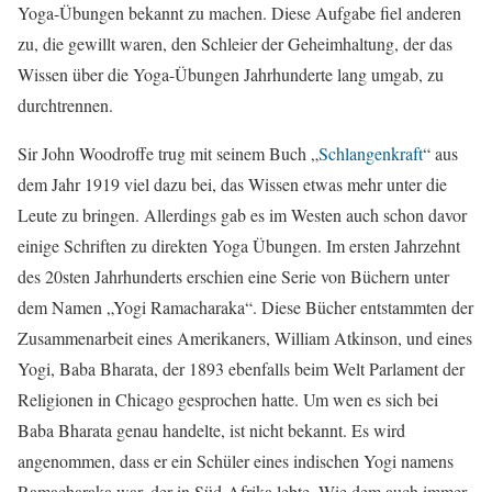
Yoga-Übungen bekannt zu machen. Diese Aufgabe fiel anderen
zu, die gewillt waren, den Schleier der Geheimhaltung, der das
Wissen über die Yoga-Übungen Jahrhunderte lang umgab, zu
durchtrennen.
Sir John Woodroffe trug mit seinem Buch „
Schlangenkraft
“ aus
dem Jahr 1919 viel dazu bei, das Wissen etwas mehr unter die
Leute zu bringen. Allerdings gab es im Westen auch schon davor
einige Schriften zu direkten Yoga Übungen. Im ersten Jahrzehnt
des 20sten Jahrhunderts erschien eine Serie von Büchern unter
dem Namen „Yogi Ramacharaka“. Diese Bücher entstammten der
Zusammenarbeit eines Amerikaners, William Atkinson, und eines
Yogi, Baba Bharata, der 1893 ebenfalls beim Welt Parlament der
Religionen in Chicago gesprochen hatte. Um wen es sich bei
Baba Bharata genau handelte, ist nicht bekannt. Es wird
angenommen, dass er ein Schüler eines indischen Yogi namens
Ramacharaka war, der in Süd-Afrika lebte. Wie dem auch immer